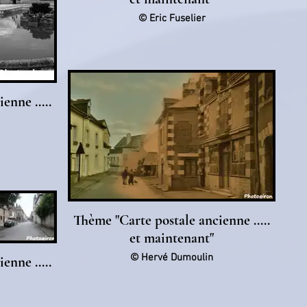
© Eric Fuselier
enne .....
Thème "Carte postale ancienne .....
et maintenant"
© Hervé Dumoulin
enne .....