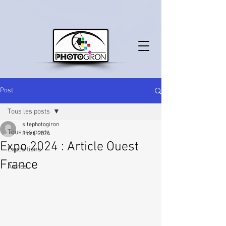
Post
Tous les posts
sitephotogiron
Tous les posts
8 oct. 2024
Expo 2024 : Article Ouest
Expositions
France
Autres