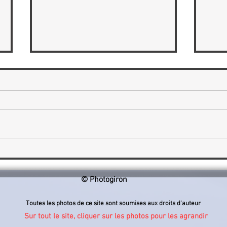
Faune et Flore s'exposent en
Gille
photo à la Médiathèque Les
phot
Halles
Sain
© Photogiron
Toutes les photos de ce site sont soumises aux droits d'auteur
Sur tout le site, cliquer sur les photos pour les agrandir