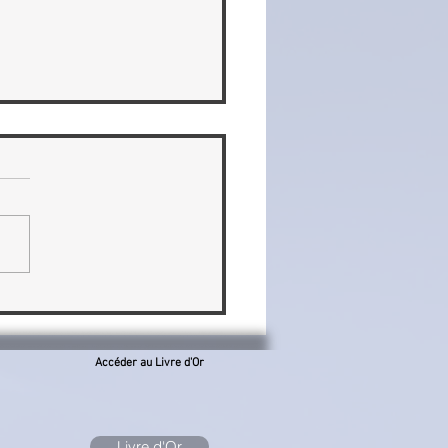
s Oriot et un collectif de
ographes à la Maison
t-Cyr
Accéder au Livre d'Or
Livre d'Or