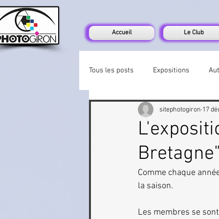
Accueil
Le Club
Tous les posts
Expositions
Au
sitephotogiron
17 dé
L'exposit
Bretagne",
Comme chaque année, l
la saison.
Les membres se sont r