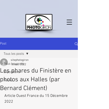
Post
Tous les posts
sitephotogiron
Tous les posts
16 déc. 2022
Les phares du Finistère en
Expositions
photos aux Halles (par
Autres
Bernard Clément)
Article Ouest France du 15 Décembre 
2022