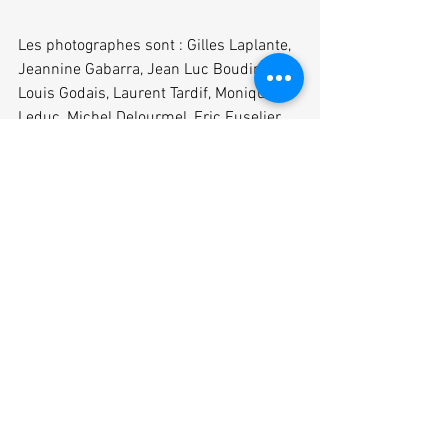
Les photographes sont : Gilles Laplante, 
Jeannine Gabarra, Jean Luc Boudin, 
Louis Godais, Laurent Tardif, Monique 
Leduc, Michel Delourmel, Eric Fuselier, 
Roselyne Battais, Charles Dupuy et Jean 
François Olivier.